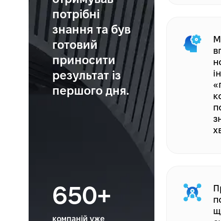
потрібні
знання та був
М
готовий
в
приносити
н
результат із
і
«
першого дня.
к
п
з
х
П
650+
п
щ
компаній уже