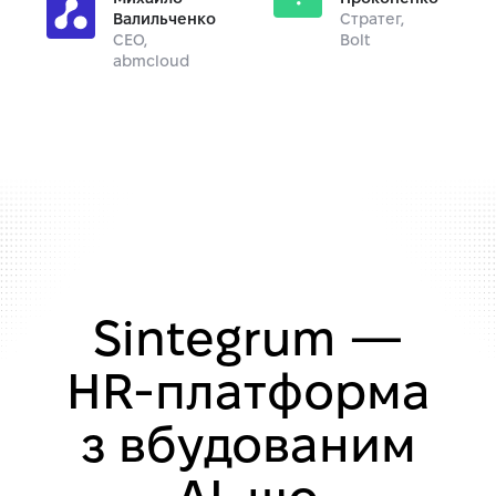
Валильченко
Стратег,
CEO,
Bolt
abmcloud
Sintegrum —
HR-платформа
з вбудованим