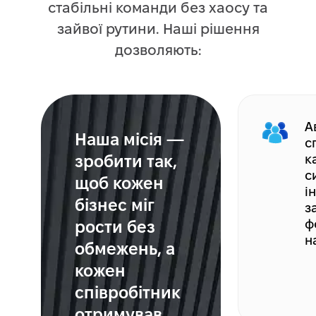
стабільні команди без хаосу та
зайвої рутини. Наші рішення
дозволяють:
А
Наша місія —
с
зробити так,
к
с
щоб кожен
і
бізнес міг
з
рости без
ф
н
обмежень, а
кожен
співробітник
отримував