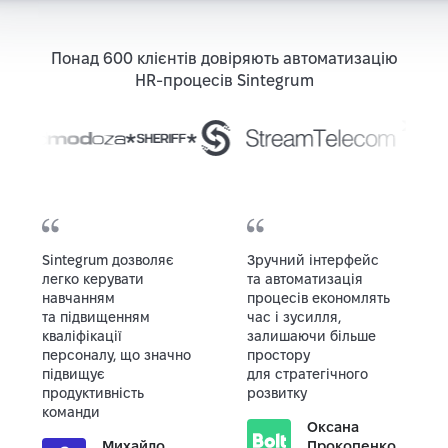
Понад 600 клієнтів довіряють автоматизацію
HR-процесів Sintegrum
Sintegrum дозволяє
Зручний інтерфейс
легко керувати
та автоматизація
навчанням
процесів економлять
та підвищенням
час і зусилля,
кваліфікації
залишаючи більше
персоналу, що значно
простору
підвищує
для стратегічного
продуктивність
розвитку
команди
Оксана
Михайло
Прокопенко