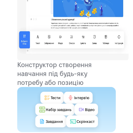
Конструктор створення
навчання під будь-яку
потребу або позицію
Тести
Інтерв'ю
Набір завдань
Відео
Завдання
Скрінкаст