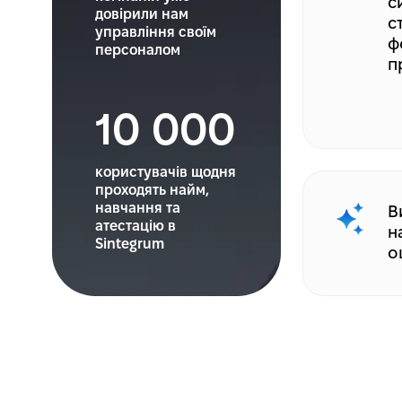
с
довірили нам
с
управління своїм
ф
персоналом
п
10 000
користувачів щодня
проходять найм,
навчання та
В
атестацію в
н
Sintegrum
о