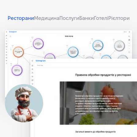
Ресторани
Медицина
Послуги
Банки
Готелі
Рієлтори